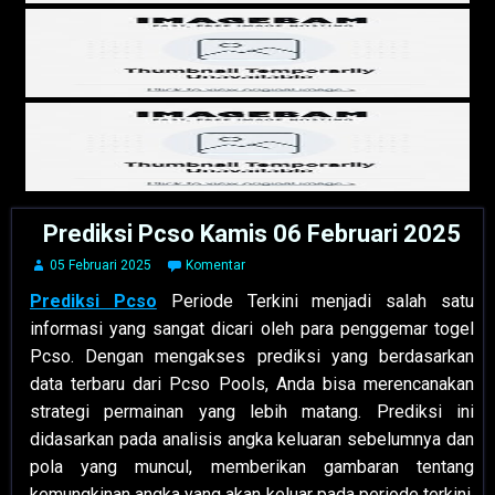
Prediksi Pcso Kamis 06 Februari 2025
05 Februari 2025
Komentar
Prediksi Pcso
Periode Terkini menjadi salah satu
informasi yang sangat dicari oleh para penggemar togel
Pcso. Dengan mengakses prediksi yang berdasarkan
data terbaru dari Pcso Pools, Anda bisa merencanakan
strategi permainan yang lebih matang. Prediksi ini
didasarkan pada analisis angka keluaran sebelumnya dan
pola yang muncul, memberikan gambaran tentang
kemungkinan angka yang akan keluar pada periode terkini.