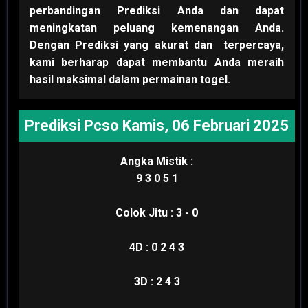
perbandingan Prediksi Anda dan dapat
meningkatan peluang kemenangan Anda.
Dengan Prediksi yang akurat dan terpercaya,
kami berharap dapat membantu Anda meraih
hasil maksimal dalam permainan togel.
Prediksi Pcso Kamis, 06 Februari 2025
Angka Mistik :
9 3 0 5 1
Colok Jitu :
3 - 0
4D :
0 2 4 3
3D :
2 4 3