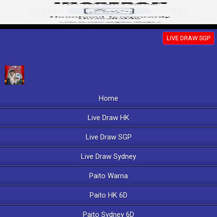
LIVE DRAW SGP
Home
Live Draw HK
Live Draw SGP
Live Draw Sydney
Paito Warna
Paito HK 6D
Paito Sydney 6D