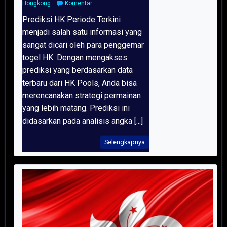
Hongkong
Komentar
Prediksi HK Periode Terkini
menjadi salah satu informasi yang
sangat dicari oleh para penggemar
togel HK. Dengan mengakses
prediksi yang berdasarkan data
terbaru dari HK Pools, Anda bisa
merencanakan strategi permainan
yang lebih matang. Prediksi ini
didasarkan pada analisis angka [...]
Selengkapnya