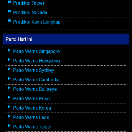
Prediksi Taipei
Prediksi Nevada
Prediksi Kami Lengkap
Paito Hari Ini
Paito Warna Singapore
Paito Warna Hongkong
Paito Warna Sydney
Paito Warna Cambodia
Paito Warna Bullseye
Paito Warna Pcso
Paito Warna Korea
Paito Warna Laos
Paito Warna Taipei