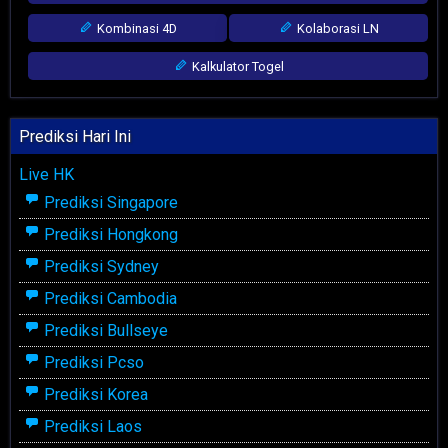
Kombinasi 4D
Kolaborasi LN
Kalkulator Togel
Prediksi Hari Ini
Live HK
Prediksi Singapore
Prediksi Hongkong
Prediksi Sydney
Prediksi Cambodia
Prediksi Bullseye
Prediksi Pcso
Prediksi Korea
Prediksi Laos