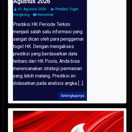
Agustus 2026
01 Agustus 2026
Prediksi Togel
Hongkong
Komentar
Prediksi HK Periode Terkini
menjadi salah satu informasi yang
sangat dicari oleh para penggemar
togel HK. Dengan mengakses
prediksi yang berdasarkan data
terbaru dari HK Pools, Anda bisa
merencanakan strategi permainan
yang lebih matang. Prediksi ini
didasarkan pada analisis angka [...]
Selengkapnya