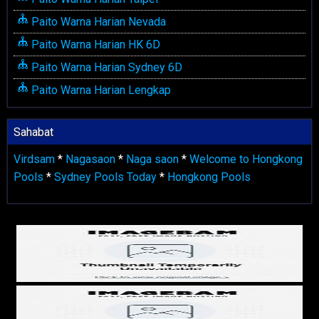
Paito Warna Harian Nevada
Paito Warna Harian HK 6D
Paito Warna Harian Sydney 6D
Paito Warna Harian Lengkap
Sahabat
Virdsam
*
Nagasaon
*
Naga saon
*
Welcome to Hongkong
Pools
*
Sydney Pools Today
*
Hongkong Pools