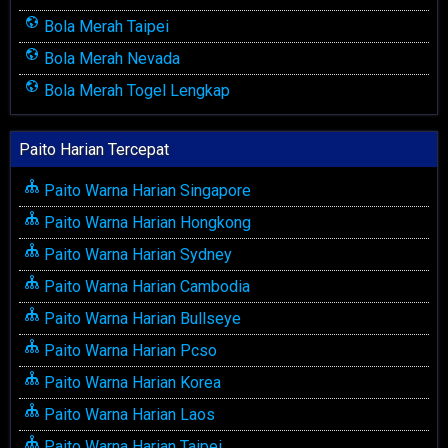
Bola Merah Taipei
Bola Merah Nevada
Bola Merah Togel Lengkap
Paito Harian Tercepat
Paito Warna Harian Singapore
Paito Warna Harian Hongkong
Paito Warna Harian Sydney
Paito Warna Harian Cambodia
Paito Warna Harian Bullseye
Paito Warna Harian Pcso
Paito Warna Harian Korea
Paito Warna Harian Laos
Paito Warna Harian Taipei