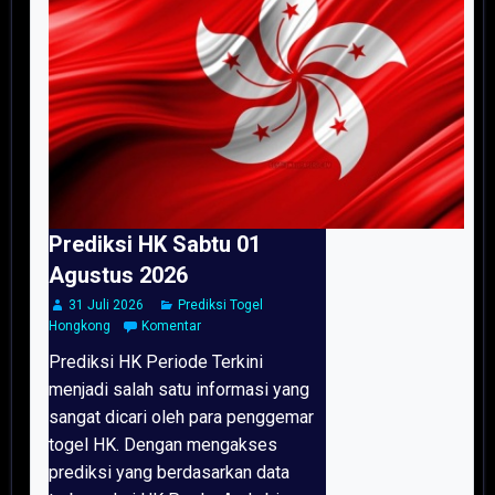
Prediksi HK Sabtu 01
Agustus 2026
31 Juli 2026
Prediksi Togel
Hongkong
Komentar
Prediksi HK Periode Terkini
menjadi salah satu informasi yang
sangat dicari oleh para penggemar
togel HK. Dengan mengakses
prediksi yang berdasarkan data