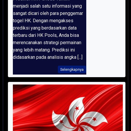
menjadi salah satu informasi yang
sangat dicari oleh para penggemar
togel HK. Dengan mengakses
prediksi yang berdasarkan data
terbaru dari HK Pools, Anda bisa
merencanakan strategi permainan
yang lebih matang. Prediksi ini
didasarkan pada analisis angka [...]
Selengkapnya