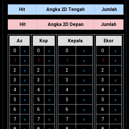
Hit
Angka 2D Tengah
Jumlah
Hit
Angka 2D Depan
Jumlah
As
Kop
Kepala
Ekor
0
0
0
0
x
x
x
x
1
1
1
1
x
x
x
x
2
2
2
2
x
x
x
x
3
3
3
3
x
x
x
x
4
4
4
4
x
x
x
x
5
5
5
5
x
x
x
x
6
6
6
6
x
x
x
x
7
7
7
7
x
x
x
x
8
8
8
8