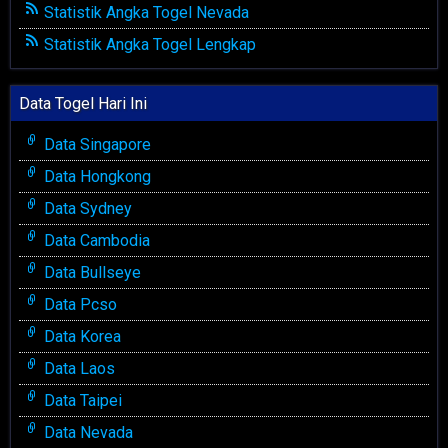
Statistik Angka Togel Nevada
Statistik Angka Togel Lengkap
Data Togel Hari Ini
Data Singapore
Data Hongkong
Data Sydney
Data Cambodia
Data Bullseye
Data Pcso
Data Korea
Data Laos
Data Taipei
Data Nevada