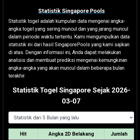
Statistik Singapore Pools
Statistik togel adalah kumpulan data mengenai angka-
angka togel yang sering muncul dan yang jarang muncul
dalam periode waktu tertentu. Kami mengumpulkan data
statistik ini dari hasil SingaporePools yang kami sajikan
di atas. Dengan informasi ini, Anda dapat melakukan
analisis dan membuat prediksi mengenai kemungkinan
angka-angka yang akan muncul dalam beberapa bulan
terakhir.
Statistik Togel Singapore Sejak 2026-
03-07
Hit
Angka 2D Belakang
Jumlah