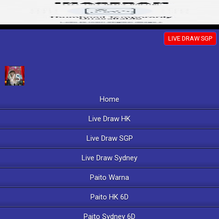
LIVE DRAW SGP
Home
Live Draw HK
Live Draw SGP
Live Draw Sydney
Paito Warna
Paito HK 6D
Paito Sydney 6D