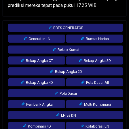
prediksi mereka tepat pada pukul 17.25 WIB.
BBFS GENERATOR
Generator LN
Rumus Harian
Rekap Kumat
Rekap Angka CT
Rekap Angka 3D
Rekap Angka 2D
Rekap Angka 4D
Pola Dasar All
Pola Dasar
Pembalik Angka
Multi Kombinasi
LN vs DN
Kombinasi 4D
Kolaborasi LN