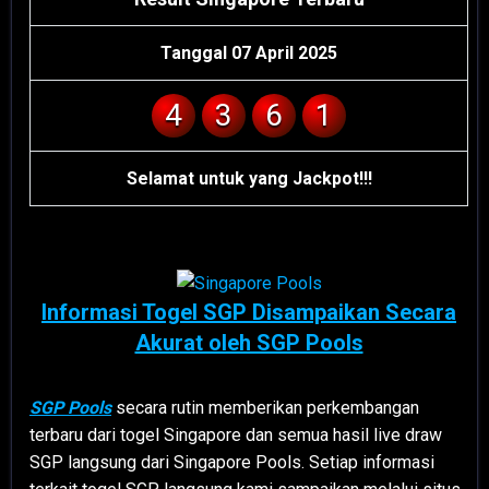
Tanggal 07 April 2025
4
3
6
1
Selamat untuk yang Jackpot!!!
Informasi Togel SGP Disampaikan Secara
Akurat oleh SGP Pools
SGP Pools
secara rutin memberikan perkembangan
terbaru dari togel Singapore dan semua hasil live draw
SGP langsung dari Singapore Pools. Setiap informasi