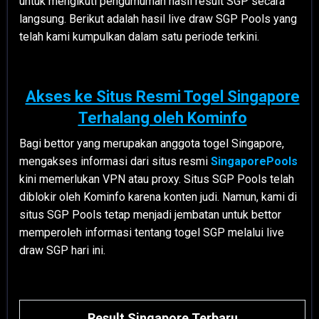
untuk mengikuti pengumuman hasil result SGP secara
langsung. Berikut adalah hasil live draw SGP Pools yang
telah kami kumpulkan dalam satu periode terkini.
Akses ke Situs Resmi Togel Singapore
Terhalang oleh Kominfo
Bagi bettor yang merupakan anggota togel Singapore,
mengakses informasi dari situs resmi
SingaporePools
kini memerlukan VPN atau proxy. Situs SGP Pools telah
diblokir oleh Kominfo karena konten judi. Namun, kami di
situs SGP Pools tetap menjadi jembatan untuk bettor
memperoleh informasi tentang togel SGP melalui live
draw SGP hari ini.
Result Singapore Terbaru