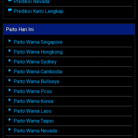
Prediksi Nevada
Prediksi Kami Lengkap
Paito Hari Ini
Paito Warna Singapore
Paito Warna Hongkong
Paito Warna Sydney
Paito Warna Cambodia
Paito Warna Bullseye
Paito Warna Pcso
Paito Warna Korea
Paito Warna Laos
Paito Warna Taipei
Paito Warna Nevada