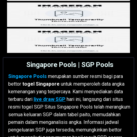
Singapore Pools | SGP Pools
Singapore Pools
merupakan sumber resmi bagi para
bettor
togel Singapore
untuk memperoleh data angka
kemenangan yang terpercaya. Kami menyediakan data
terbaru dari
live draw SGP
hari ini, langsung dari situs
resmi togel SGP. Situs Singapore Pools telah merangkum
semua keluaran SGP dalam tabel paito, memudahkan
pemain dalam menganalisis angka. Informasi jadwal
pengeluaran SGP juga tersedia, memungkinkan bettor