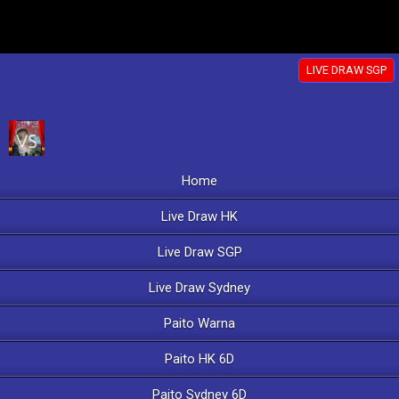
LIVE DRAW SGP
Home
Live Draw HK
Live Draw SGP
Live Draw Sydney
Paito Warna
Paito HK 6D
Paito Sydney 6D