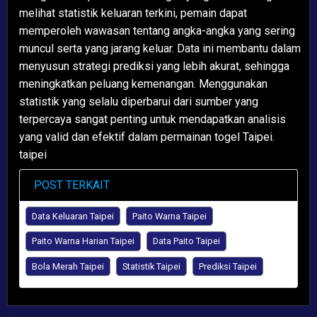
melihat statistik keluaran terkini, pemain dapat
memperoleh wawasan tentang angka-angka yang sering
muncul serta yang jarang keluar. Data ini membantu dalam
menyusun strategi prediksi yang lebih akurat, sehingga
meningkatkan peluang kemenangan. Menggunakan
statistik yang selalu diperbarui dari sumber yang
terpercaya sangat penting untuk mendapatkan analisis
yang valid dan efektif dalam permainan togel Taipei.
taipei
POST TERKAIT
Data Keluaran Taipei
Paito Warna Taipei
Paito Warna Harian Taipei
Data Paito Taipei
Bola Merah Taipei
Statistik Taipei
Prediksi Taipei