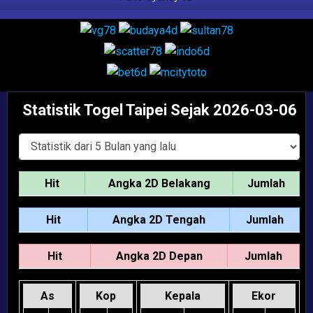
Statistik Togel Taipei Sejak 2026-03-06
Hit
Angka 2D Belakang
Jumlah
Hit
Angka 2D Tengah
Jumlah
Hit
Angka 2D Depan
Jumlah
As
Kop
Kepala
Ekor