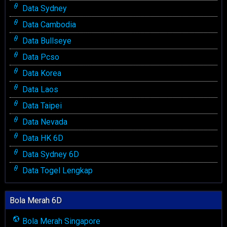
Data Sydney
Data Cambodia
Data Bullseye
Data Pcso
Data Korea
Data Laos
Data Taipei
Data Nevada
Data HK 6D
Data Sydney 6D
Data Togel Lengkap
Bola Merah 6D
Bola Merah Singapore