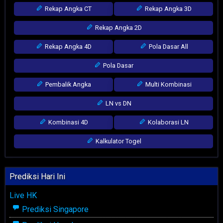
Rekap Angka CT
Rekap Angka 3D
Rekap Angka 2D
Rekap Angka 4D
Pola Dasar All
Pola Dasar
Pembalik Angka
Multi Kombinasi
LN vs DN
Kombinasi 4D
Kolaborasi LN
Kalkulator Togel
Prediksi Hari Ini
Live HK
Prediksi Singapore