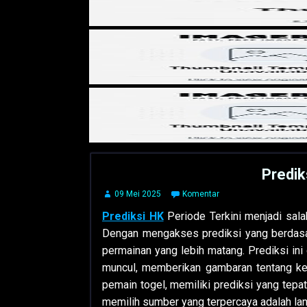
Predik
09 Mei 2025
Komentar
Prediksi HK
Periode Terkini menjadi sala
Dengan mengakses prediksi yang berdasar
permainan yang lebih matang. Prediksi in
muncul, memberikan gambaran tentang kem
pemain togel, memiliki prediksi yang tep
memilih sumber yang terpercaya adalah lan