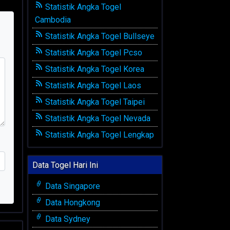
Statistik Angka Togel
Cambodia
Statistik Angka Togel Bullseye
Statistik Angka Togel Pcso
Statistik Angka Togel Korea
Statistik Angka Togel Laos
Statistik Angka Togel Taipei
Statistik Angka Togel Nevada
Statistik Angka Togel Lengkap
Data Togel Hari Ini
Data Singapore
Data Hongkong
Data Sydney