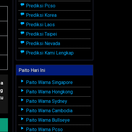
Prediksi Pcso
Prediksi Korea
Prediksi Laos
Prediksi Taipei
Prediksi Nevada
Prediksi Kami Lengkap
Paito Hari Ini
Paito Warna Singapore
sa
ng
Paito Warna Hongkong
tu
Paito Warna Sydney
Paito Warna Cambodia
Paito Warna Bullseye
Paito Warna Pcso