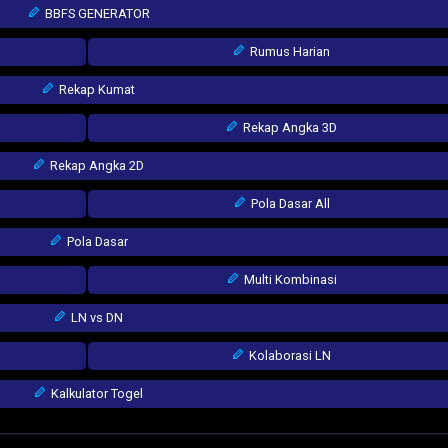
BBFS GENERATOR
Rumus Harian
Rekap Kumat
Rekap Angka 3D
Rekap Angka 2D
Pola Dasar All
Pola Dasar
Multi Kombinasi
LN vs DN
Kolaborasi LN
Kalkulator Togel