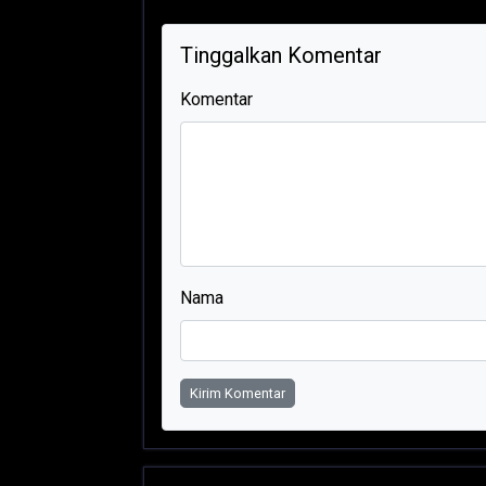
Tinggalkan Komentar
Komentar
Nama
Kirim Komentar