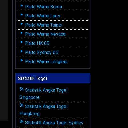
Paito Warna Korea
Paito Warna Laos
Paito Warna Taipei
Paito Warna Nevada
Paito HK 6D
Paito Sydney 6D
Paito Warna Lengkap
Statistik Togel
Statistik Angka Togel
Singapore
Statistik Angka Togel
Hongkong
Statistik Angka Togel Sydney