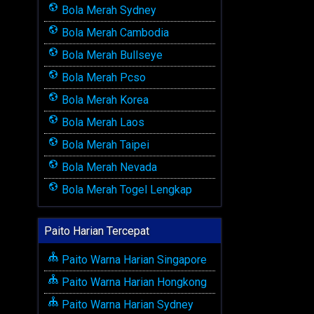
Bola Merah Sydney
Bola Merah Cambodia
Bola Merah Bullseye
Bola Merah Pcso
Bola Merah Korea
Bola Merah Laos
Bola Merah Taipei
Bola Merah Nevada
Bola Merah Togel Lengkap
Paito Harian Tercepat
Paito Warna Harian Singapore
Paito Warna Harian Hongkong
Paito Warna Harian Sydney