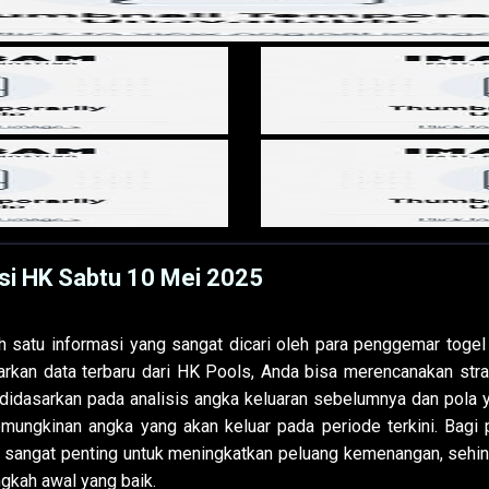
si HK Sabtu 10 Mei 2025
h satu informasi yang sangat dicari oleh para penggemar togel
kan data terbaru dari HK Pools, Anda bisa merencanakan stra
i didasarkan pada analisis angka keluaran sebelumnya dan pola 
ungkinan angka yang akan keluar pada periode terkini. Bagi 
at sangat penting untuk meningkatkan peluang kemenangan, sehi
gkah awal yang baik.