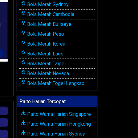
Bola Merah Sydney
Bola Merah Cambodia
Bola Merah Bullseye
l
Bola Merah Pcso
Bola Merah Korea
Bola Merah Laos
a
Bola Merah Taipei
Bola Merah Nevada
Bola Merah Togel Lengkap
Paito Harian Tercepat
Paito Warna Harian Singapore
Paito Warna Harian Hongkong
Paito Warna Harian Sydney