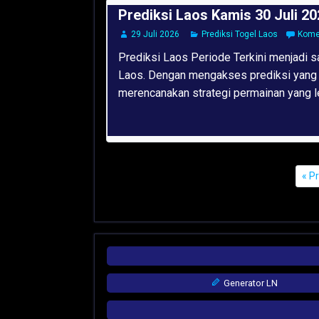
Prediksi Laos Kamis 30 Juli 2
29 Juli 2026
Prediksi Togel Laos
Kome
Prediksi Laos Periode Terkini menjadi s
Laos. Dengan mengakses prediksi yang b
merencanakan strategi permainan yang leb
« P
Generator LN