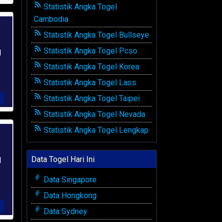
Statistik Angka Togel
Cambodia
Statistik Angka Togel Bullseye
Statistik Angka Togel Pcso
l
Statistik Angka Togel Korea
Statistik Angka Togel Laos
Statistik Angka Togel Taipei
a
Statistik Angka Togel Nevada
Statistik Angka Togel Lengkap
Data Togel Hari Ini
l
Data Singapore
Data Hongkong
a
Data Sydney