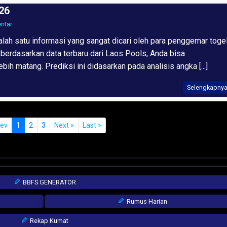
026
ntar
alah satu informasi yang sangat dicari oleh para penggemar toge
erdasarkan data terbaru dari Laos Pools, Anda bisa
ih matang. Prediksi ini didasarkan pada analisis angka [...]
Selengkapny
rev
1
2
3
Next »
Last »
BBFS GENERATOR
Rumus Harian
Rekap Kumat