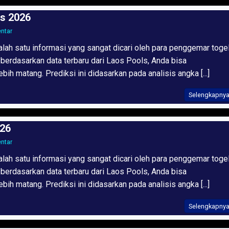
us 2026
ntar
alah satu informasi yang sangat dicari oleh para penggemar toge
erdasarkan data terbaru dari Laos Pools, Anda bisa
ih matang. Prediksi ini didasarkan pada analisis angka [...]
Selengkapny
026
ntar
alah satu informasi yang sangat dicari oleh para penggemar toge
erdasarkan data terbaru dari Laos Pools, Anda bisa
ih matang. Prediksi ini didasarkan pada analisis angka [...]
Selengkapny