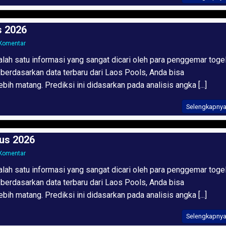
s 2026
Komentar
alah satu informasi yang sangat dicari oleh para penggemar toge
erdasarkan data terbaru dari Laos Pools, Anda bisa
ih matang. Prediksi ini didasarkan pada analisis angka [...]
Selengkapny
tus 2026
Komentar
alah satu informasi yang sangat dicari oleh para penggemar toge
erdasarkan data terbaru dari Laos Pools, Anda bisa
ih matang. Prediksi ini didasarkan pada analisis angka [...]
Selengkapny