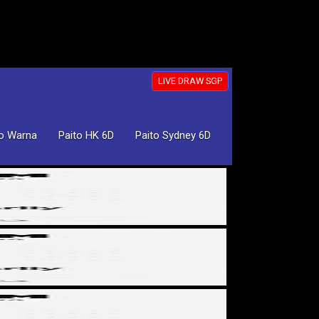
LIVE DRAW SGP
to Warna
Paito HK 6D
Paito Sydney 6D